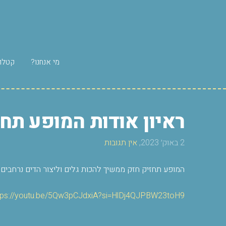
מי אנחנו?
קטלוג
ראיון אודות המופע תחז
2 באוק׳ 2023,
אין תגובות
המופע תחזיק חזק ממשיך להכות גלים וליצור הדים נרחבים. 
tps://youtu.be/5Qw3pCJdxiA?si=HlDj4QJPBW23toH9