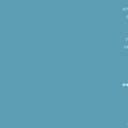
לא
ת
ת
יה