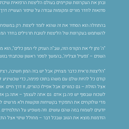
ובחן את העקרונות שקיימים בעולם הליצנות הרפואית שיכולי
סדנאות לחדר מורים ומקומות עבודה על שיפור העשייה דרך 
בהתחלה הוא הסתיר את זה שהוא לומד ליצנות. רק במשפחה י
להשתמש בעקרונות של הליצנות לטובת תרגילים בחדר המורי
"
ה' נתן לי את הקורס הזה, שב"ה העניק לי המון כלים", הוא
השנים – 'נפעיל ונצליח', בהמשך לספר ראשון שכתבתי בנוש
"
הליצנות נראית כדבר מצחיק אבל יש בזה המון חשיבה, רציו
קודם כל להיות שלם עם משהו בתוכו פנימה, כדי שכשיגיע ל
אצל הזולת – גם כמורים אבל אפילו כהורים, זו דרך חיים. א
לשכוח שבסוף יש פה בן אדם. גם אתה לעצמך – אתה בן אדם
מדי שלוקחים את התפקיד בקשיחות ונוקשות ולא מרשים ל
יודעים לשמוח במה שהם עושים. וזה משפיע על התלמידים. 
הזדמנות מוצא את הטוב שבכל דבר – מחולל שינוי אצל התלמ