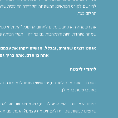
להירשם לקורס המתאים; המשפחה והקריירה החינוכית שהתפ
החלום בצד
.
את השמחה הוא ניתב בינתיים לתחום החינוכי: "התחלתי כמלמ
שמחה מיוחדת, חיות והתלהבות. גם כמורה – תמיד הכיתה של
אנחנו רוצים שמורים, ובכלל, אנשים ייקחו את עצמם
אתה בן אדם. אתה צריך גם
לימודי ליצנות
כשהרב שאער מונה למפקח, ימי שישי התפנו לו מעבודה, וה
באוניברסיטת בר אילן
.
בפעם הראשונה שהוא הגיע לקורס, הוא מתאר שנרתע: "הסתכ
שרוצים לעשות שטויות ולהצחיק את עצמם? הגעתי עם תואר 