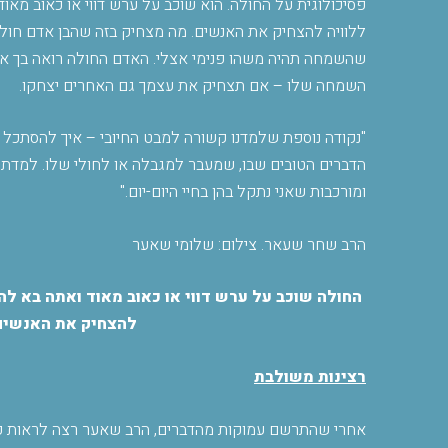
פסיכולוגית על החולה. הוא שוכב על ערש דווי או כאוב מאוד
ללוויה להצחיק את האנשים. מה מצחיק בזה שהבן אדם חו
שהשמחה תהיה משהו פנימי אצלי. האדם החולה רואה בך אד
השמחה שלו – אם תצחיק את עצמך גם האחרים יצחקו
.
"
נקודה נוספת שלמדנו קשורה למבט החיובי – איך להסתכל ע
הדברים הטובים שבו, שמעבר למגבלה או לחולי שלו. למדת
ומורכבות שאני נתקל בהן בחיי היום-יום
".
הרב שחר שעאר. צילום: שלומי שאער
החולה שוכב על ערש דווי או כאוב מאוד ואתה בא להצ
להצחיק את האנשים.
רצינות משולבת
אחרי שהתרשם עמוקות מהדברים, הרב שאער רצה לראות כיצ