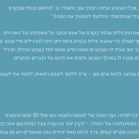
 אבל כשהגיע הביתה הצורך שוב התעורר בו: "פתאום הבנתי שבקורס
בלי שהתכוונתי. החלטתי להמשיך את הקורס
".
ת התרגילים שלמד בקורס של אותו הבוקר על משפחתו ועל האורחים.
 פעולה כדי שאבא יצליח בקורס, והאורחים חיכו לתרגילים מדי שבוע. ק
ר טוב שהיה לו השבוע או משהו חדש שהוא למד בשבוע שחלף, תרגיל
ם שקרו לו במהלך השבוע, ולשים את הדגש על הדברים החיוביים
.
דם שרוצה להיות אדם טוב – צריך ללמוד ליצנות רפואית, ללמוד איך לשמו
ממש לא", הרב שאער משיב. "בעבודה של ליצן רפואי יש הרבה למידה. הצד הטכני של לשמוח ולשמח הוא אולי 30 אחוז מהקורס.
 הפסיכולוגיה של החולה – להבין יותר מה קורה אצל הזולת ועם איזה דב
בהרבה מקרים קשים, צריך להיות מאוד זהירים במה שאומרים ויש גם עבוד