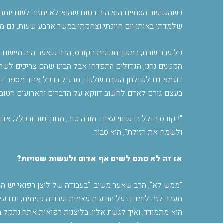
כשהשיעור הסתיים הוא היה בטוח שהוא לא יחזור לשם יותר,
שלמדתי באותו יום חייכתי וצחקתי במשך ארבע שעות, גם מ
כל ערב שבת, במשך תקופת הקורס, הרב שאער היה מיישם א
הקטנים נהנו, הגדולים התפדחו אבל הבינו שהם צריכים לשתף
דוגמא גם לשולחן השבת שלכם; תרגיל בו כל אחד מספר דב
בעצם גורם לאדם לחשוב דווקא על הדברים והארועים הטובי
"
הקורס חולל בי שינוי עצום. מורה טוב, מחנך טוב ובכלל, א
ולשמח את הזולת", הוא סבור
.
אז זה לא סתם לשים אף אדום ולעשות שטויות
?
"
מעבר לזה לומדים על מודעות עצמית ועבודה פנימית, וגם על
הוא מתמודד, ואיך לגשת אליו. בליצנות רפואית אתה נתקל 