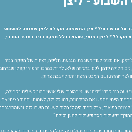
 השבוע - ליצן
ב על ערש דווי? * איך המשפחה מקבלת ליצן שמנסה לשעשע
 מקבל? * ליצן רפואי, שהוא בכלל מפקח בכיר במגזר החרדי,
ניק, אם נכניס לעוד משבצת. מגבעת, חליפה, רצינות של מפקח בכיר
, אם חלילה יזדמן לכם, בתקווה שלא, להיות במרכז הרפואי קפלן שברחובו
ולצה זוהרת, ושם המבט הרציני יתחלף בבת צחוק
.
 שזה היה קיים: "זכיתי ששני ההורים שלי אנשי חינוך פעילים בקהילה,
מתמיד הייתי מחפש את ההזדמנות, כמו כל ילד, לשמוח, ותמיד רציתי את
ליצנות רפואית, אבל תמיד היה לי חלום לעשות משהו כזה. וכשהתבגרתי,
ממוקד בפעילות חסד ופעילות למען הזולת
".
רץ, ממש כשהתחום עוד היה בחיתוליו פה, אבל החיים, כמו החיים, לא אפשרו 