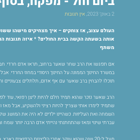
ביום חול - מפקח, בסוף
2 באוק׳ 2023,
אין תגובות
העולם עצוב, אז צוחקים
–
איך מצחיקים מישהו ששוכ
אותה בשעתה הקשה בבית החולים? * איזה תגובות הוא
משתף
אם תפגשו את הרב שחר שאער ברחוב, תראו אדם חרדי. חב"ד
במשרד החינוך הממונה על החינוך היסודי במחוז החרדי. אבל
תוכלו להבחין ברב שאער עם אף אדום, תלתלים צבעוניים וח
הרב שאער נזכר שהוא תמיד חלם להיות ליצן רפואי, עוד לפני
שתמיד לימדו אותי שצריך להיות רציני ולהשקיע, אבל מאז ו
השמחה ואת העליזות. כשהיינו ילדים לא היה את המושג של 
עברתי שינוי ומאז שהתחתנתי נהייתי אדם הרבה יותר שמח ו
מעל ל-20 שנה שהוא עוקב אחרי הליצנות הרפואית בא