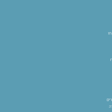
חו
ח
רים
ה