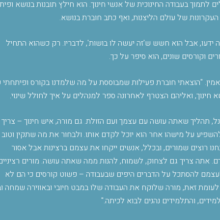
ם לתמוך בעבודה החינוכית של אנשי חינוך. הוא חילץ תובנות בנושא ופית
העקרונות של עולם הליצנות, ואף כתב חוברת בנושא
.
דעו, אבל הוא חשש ש'זה יעשה לו בושות', לדבריו. רק כשהוא התחיל
ם וקורסים שונים, הוא סיפר על כך
.
 מאמין. "הוצאתי חוברת פעילות שמבוססת על מה שלמדנו בקורס ופיתחתי 
א חינוך, ואליהם הצטרף לאחרונה ספר למנהלים על איך לחולל שינוי
.
נל, תהליך שאתה עושה עם עצמך ועם הזולת. גם מורה, איש חינוך – צריך
השפיע על מישהו אחר הוא יוכל לקדם אותו. ולבחור את מה שתקין וטוב
נחנו רוצים שמורים, ובכלל, אנשים ייקחו את עצמם ברצינות אבל אסור
. אתה צריך גם לצחוק, לשמוח, להנות ממה שאתה עושה. מורים רציניים
עצמם להסתכל על הדברים היפים שבעבודה – פשוט קורסים כי הם לא
לעומת זאת, מורה שלוקח את העבודה שלו במבט חיובי ובאווירה שמחה ו
ידים, והתלמידים נהנים לבוא לכיתה
".